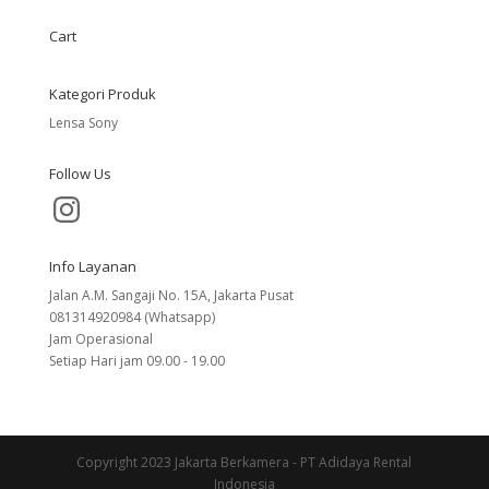
Cart
Kategori Produk
Lensa Sony
Follow Us
Instagram
Info Layanan
Jalan A.M. Sangaji No. 15A, Jakarta Pusat
081314920984 (Whatsapp)
Jam Operasional
Setiap Hari jam 09.00 - 19.00
Copyright 2023 Jakarta Berkamera - PT Adidaya Rental
Indonesia