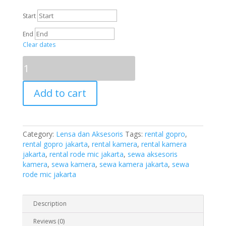
Start
End
Clear dates
RODE
Video
Micro
Microphone
Add to cart
quantity
Category:
Lensa dan Aksesoris
Tags:
rental gopro
,
rental gopro jakarta
,
rental kamera
,
rental kamera
jakarta
,
rental rode mic jakarta
,
sewa aksesoris
kamera
,
sewa kamera
,
sewa kamera jakarta
,
sewa
rode mic jakarta
Description
Reviews (0)