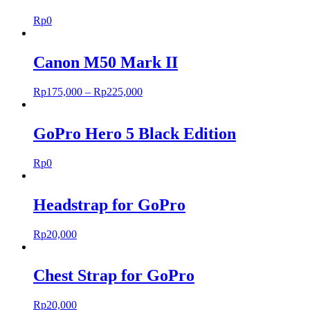
Rp
0
Canon M50 Mark II
Rp
175,000
–
Rp
225,000
GoPro Hero 5 Black Edition
Rp
0
Headstrap for GoPro
Rp
20,000
Chest Strap for GoPro
Rp
20,000