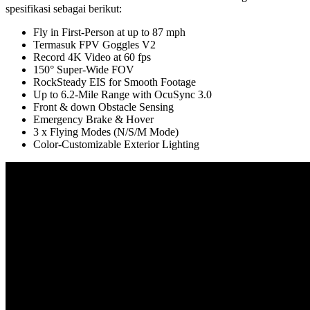
spesifikasi sebagai berikut:
Fly in First-Person at up to 87 mph
Termasuk FPV Goggles V2
Record 4K Video at 60 fps
150° Super-Wide FOV
RockSteady EIS for Smooth Footage
Up to 6.2-Mile Range with OcuSync 3.0
Front & down Obstacle Sensing
Emergency Brake & Hover
3 x Flying Modes (N/S/M Mode)
Color-Customizable Exterior Lighting