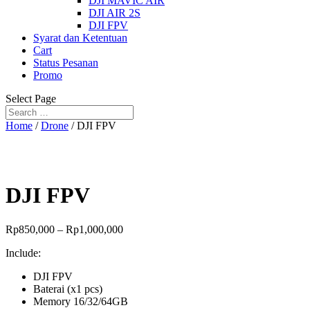
DJI MAVIC AIR
DJI AIR 2S
DJI FPV
Syarat dan Ketentuan
Cart
Status Pesanan
Promo
Select Page
Home
/
Drone
/ DJI FPV
DJI FPV
Rp
850,000
–
Rp
1,000,000
Include:
DJI FPV
Baterai (x1 pcs)
Memory 16/32/64GB