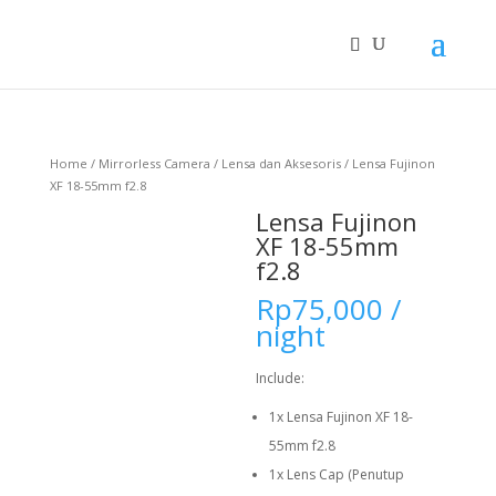
Home
/
Mirrorless Camera
/
Lensa dan Aksesoris
/ Lensa Fujinon
XF 18-55mm f2.8
Lensa Fujinon
XF 18-55mm
f2.8
Rp
75,000
/
night
Include:
1x Lensa Fujinon XF 18-
55mm f2.8
1x Lens Cap (Penutup