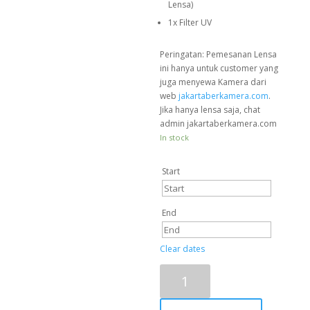
Lensa)
1x Filter UV
Peringatan: Pemesanan Lensa
ini hanya untuk customer yang
juga menyewa Kamera dari
web
jakartaberkamera.com
.
Jika hanya lensa saja, chat
admin jakartaberkamera.com
In stock
Start
End
Clear dates
Lensa
Fujinon
XF