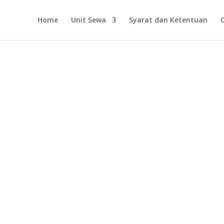
Home
Unit Sewa
Syarat dan Ketentuan
Sangat bagus dan sangat
recommended tempat sew
direkomendasikan.
kamera