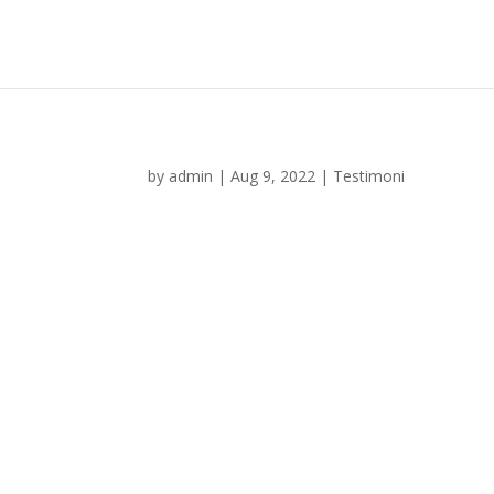
by
admin
|
Aug 9, 2022
|
Testimoni
Pelayanan bagus dan juga
barangnya, terima kasih!