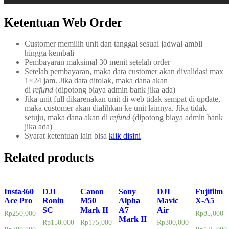
Ketentuan Web Order
Customer memilih unit dan tanggal sesuai jadwal ambil
hingga kembali
Pembayaran maksimal 30 menit setelah order
Setelah pembayaran, maka data customer akan divalidasi max
1×24 jam. Jika data ditolak, maka dana akan
di
refund
(dipotong biaya admin bank jika ada)
Jika unit full dikarenakan unit di web tidak sempat di update,
maka customer akan dialihkan ke unit lainnya. Jika tidak
setuju, maka dana akan di
refund
(dipotong biaya admin bank
jika ada)
Syarat ketentuan lain bisa
klik disini
Related products
Insta360
DJI
Canon
Sony
DJI
Fujifilm
Ace Pro
Ronin
M50
Alpha
Mavic
X-A5
SC
Mark II
A7
Air
Rp
250,000
Rp
85,000
Mark II
–
–
Rp
150,000
Rp
175,000
Rp
300,000