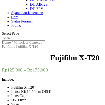
DJI MAVIC AIR
DJI AIR 2S
DJI FPV
Syarat dan Ketentuan
Cart
Status Pesanan
Promo
Select Page
Home
/
Mirrorless Camera
/
Fujifilm
/ Fujifilm X-T20
Fujifilm X-T20
Rp
125,000
–
Rp
175,000
Include:
Fujifilm X-T20
Lensa Kit 16-50mm OIS II
Lens Cap
UV Filter
Strap