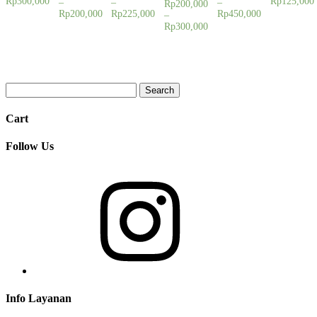
Rp
300,000
Rp
125,000
–
–
–
Rp
200,000
Rp
200,000
Rp
225,000
Rp
450,000
–
Rp
300,000
Cart
Follow Us
Info Layanan